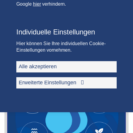
Google
hier
verhindern.
08.04.2025
Spatenstich für das neue Betriebsgebäude der
Zentralkläranlage Roth
Individuelle Einstellungen
Rückblick: Am 26. März 2025 wurde der Spatenstich
für das neue Betriebsgebäude der Zentralkläranlage
Hier können Sie Ihre individuellen Cookie-
Roth gesetzt – ein wichtiger Meilenstein auf dem…
Einstellungen vornehmen.
mehr
Alle akzeptieren
Neuigkeiten
Erweiterte Einstellungen