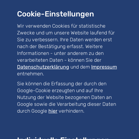
Cookie-Einstellungen
Wir verwenden Cookies für statistische
Zwecke und um unsere Website laufend für
Sie zu verbessern. Ihre Daten werden erst
nach der Bestätigung erfasst. Weitere
Informationen - unter anderem zu den
verarbeiteten Daten - können Sie der
Datenschutzerklärung
und dem
Impressum
entnehmen.
Von energieautarken Kläranlagen über KI-basierte
Sie können die Erfassung der durch den
Prozesssteuerung bis hin zu neuen Ansätzen für
Google-Cookie erzeugten und auf Ihre
Datensicherheit und Plattformlösungen – das diesjährige
Nutzung der Website bezogenen Daten an
ATS bot eine beeindruckende Bandbreite an Themen rund
Google sowie die Verarbeitung dieser Daten
um die Digitalisierung in der Siedlungswasserwirtschaft.
durch Google
hier
verhindern.
Wir durften in diesem Rahmen gemeinsam mit Daniel
Alexander Oehler einen Einblick geben, wie BIM-
Anwendungsfälle auch bei kleineren und mittelgroßen
Kläranlagen praxistauglich umgesetzt werden können –