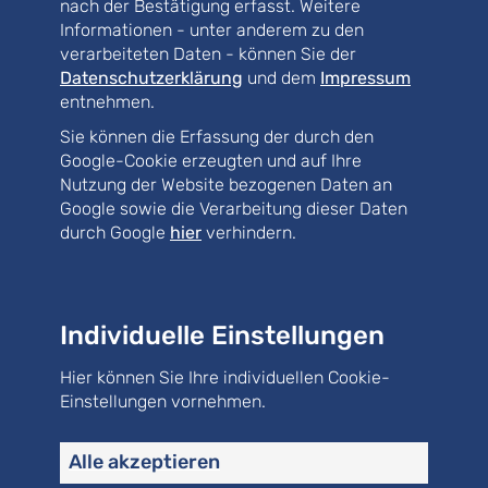
nach der Bestätigung erfasst. Weitere
Kläranlagen
.
Informationen - unter anderem zu den
verarbeiteten Daten - können Sie der
Referenzprojekte
Datenschutzerklärung
und dem
Impressum
entnehmen.
Tragwerke
Sie können die Erfassung der durch den
Gebäude
Google-Cookie erzeugten und auf Ihre
Nutzung der Website bezogenen Daten an
Kläranlage
Google sowie die Verarbeitung dieser Daten
Abwasserreinigung
durch Google
hier
verhindern.
Schlamm- und Reststoffbehandlung
Energetische Anlagenoptimierung
Individuelle Einstellungen
Energiemanagement
Hier können Sie Ihre individuellen Cookie-
Brandschutz
Einstellungen vornehmen.
Arbeitsschutz / SiGeKo
Alle akzeptieren
Kanalisation