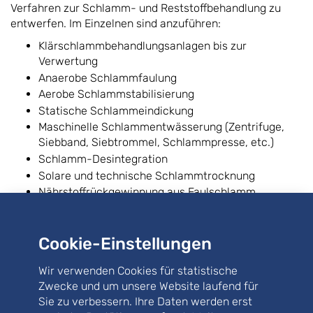
Verfahren zur Schlamm- und Reststoffbehandlung zu
entwerfen. Im Einzelnen sind anzuführen:
Klärschlammbehandlungsanlagen bis zur
Verwertung
Anaerobe Schlammfaulung
Aerobe Schlammstabilisierung
Statische Schlammeindickung
Maschinelle Schlammentwässerung (Zentrifuge,
Siebband, Siebtrommel, Schlammpresse, etc.)
Schlamm-Desintegration
Solare und technische Schlammtrocknung
Nährstoffrückgewinnung aus Faulschlamm
(insbesondere Phosphor)
Biogasgewinnung und -verwertung
Cookie-Einstellungen
Wissenswertes zum Thema energieoptimierte
Klärschlammstabilisierung bei Kläranlagen mit
Wir verwenden Cookies für statistische
Ausbaugrößen zwischen 10.000 und 25.000
Zwecke und um unsere Website laufend für
Einwohnerwerten finden Sie auf der nachfolgenden
Seite
Sie zu verbessern. Ihre Daten werden erst
zum Thema Schlammstabilisierung auf kleineren