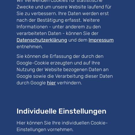
Wir verwenden Cookies für statistische
Beschäftigten, Überwachung der Arbeiten
Zwecke und um unsere Website laufend für
Koordinierungsleistungen nach TRGS "Asbest":
Sie zu verbessern. Ihre Daten werden erst
Aufstellung von Arbeitsplänen, Einweisung der
nach der Bestätigung erfasst. Weitere
Beschäftigten, Überwachung der Arbeiten
Informationen - unter anderem zu den
verarbeiteten Daten - können Sie der
Referenzprojekte
Datenschutzerklärung
und dem
Impressum
entnehmen.
Tragwerke
Sie können die Erfassung der durch den
Gebäude
Google-Cookie erzeugten und auf Ihre
Nutzung der Website bezogenen Daten an
Kläranlage
Google sowie die Verarbeitung dieser Daten
Abwasserreinigung
durch Google
hier
verhindern.
Schlamm- und Reststoffbehandlung
Energetische Anlagenoptimierung
Individuelle Einstellungen
Energiemanagement
Hier können Sie Ihre individuellen Cookie-
Brandschutz
Einstellungen vornehmen.
Arbeitsschutz / SiGeKo