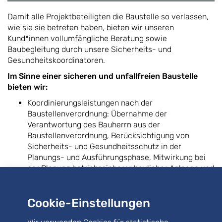
Damit alle Projektbeteiligten die Baustelle so verlassen,
wie sie sie betreten haben, bieten wir unseren
Kund*innen vollumfängliche Beratung sowie
Baubegleitung durch unsere Sicherheits- und
Gesundheitskoordinatoren.
Im Sinne einer sicheren und unfallfreien Baustelle
bieten wir:
Koordinierungsleistungen nach der
Baustellenverordnung: Übernahme der
Verantwortung des Bauherrn aus der
Baustellenverordnung, Berücksichtigung von
Sicherheits- und Gesundheitsschutz in der
Planungs- und Ausführungsphase, Mitwirkung bei
der Planung betriebssicherer baulicher Anlagen und
deren Instandhaltung
Koordinierungsleistungen nach BGR 128 "Arbeiten in
Cookie-Einstellungen
kontaminierten Bereichen": Aufstellen von Arbeits-
und Sicherheitsplänen, Einweisung der