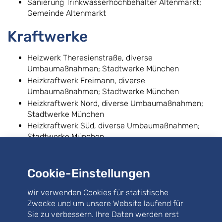
Sanierung Trinkwasserhochbehälter Altenmarkt;
Gemeinde Altenmarkt
Kraftwerke
Heizwerk Theresienstraße, diverse
Umbaumaßnahmen; Stadtwerke München
Heizkraftwerk Freimann, diverse
Umbaumaßnahmen; Stadtwerke München
Heizkraftwerk Nord, diverse Umbaumaßnahmen;
Stadtwerke München
Heizkraftwerk Süd, diverse Umbaumaßnahmen;
Stadtwerke München
Sanierung UW Pasing; SWM Services GmbH
UW Hofmannstraße Umbau 10-kV-
Schaltanlage; SWM Infrastruktur GmbH & Co. KG
Cookie-Einstellungen
HKW Süd Umbau GuD1; SWM Infrastruktur GmbH &
Wir verwenden Cookies für statistische
Co. KG
Zwecke und um unsere Website laufend für
Umbau UW Ausstellung; SWM Infrastruktur GmbH &
Sie zu verbessern. Ihre Daten werden erst
Co. KG