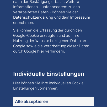
nach der Bestätigung erfasst. Weitere
Umspannwerk Uppenborn, Werk 1, Sanierung
Informationen - unter anderem zu den
Trafokammern; Stadtwerke München GmbH
verarbeiteten Daten - können Sie der
Datenschutzerklärung
und dem
Impressum
entnehmen.
Sie können die Erfassung der durch den
Tragwerke
Google-Cookie erzeugten und auf Ihre
Neubau
Nutzung der Website bezogenen Daten an
Google sowie die Verarbeitung dieser Daten
Bauen im Bestand
durch Google
hier
verhindern.
Spezialtiefbau
Gebäude
Individuelle Einstellungen
Kläranlage
Hier können Sie Ihre individuellen Cookie-
Kanalisation
Einstellungen vornehmen.
Straße
Alle akzeptieren
Erschließung